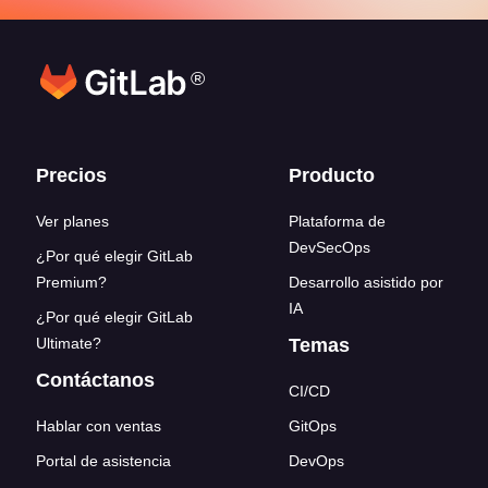
®
Enlaces del pie de página
Precios
Producto
Ver planes
Plataforma de
DevSecOps
¿Por qué elegir GitLab
Premium?
Desarrollo asistido por
IA
¿Por qué elegir GitLab
Ultimate?
Temas
Contáctanos
CI/CD
Hablar con ventas
GitOps
Portal de asistencia
DevOps