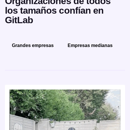
Organizaciones de todos
los tamaños confían en
GitLab
Grandes empresas
Empresas medianas
P