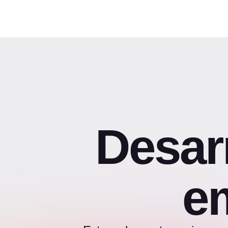
Desar
e