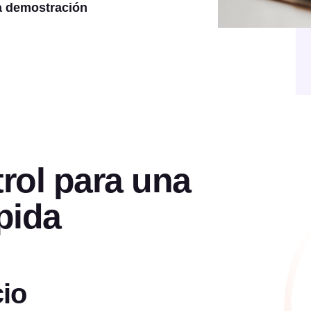
a demostración
trol para una
pida
cio