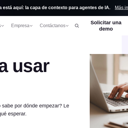
Más i
a está aquí: la capa de contexto para agentes de IA.
Solicitar una
s
Empresa
Contáctanos
demo
a usar
no sabe por dónde empezar? Le
qué esperar.