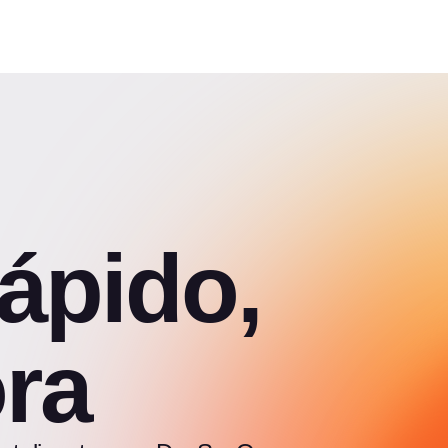
ápido,
ra