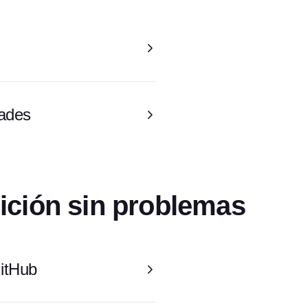
dades
sición sin problemas
GitHub