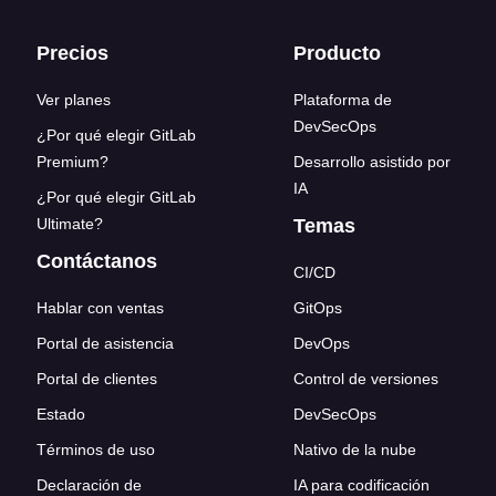
Enlaces del pie de página
Precios
Producto
Ver planes
Plataforma de
DevSecOps
¿Por qué elegir GitLab
Premium?
Desarrollo asistido por
IA
¿Por qué elegir GitLab
Ultimate?
Temas
Contáctanos
CI/CD
Hablar con ventas
GitOps
Portal de asistencia
DevOps
Portal de clientes
Control de versiones
Estado
DevSecOps
Términos de uso
Nativo de la nube
Declaración de
IA para codificación