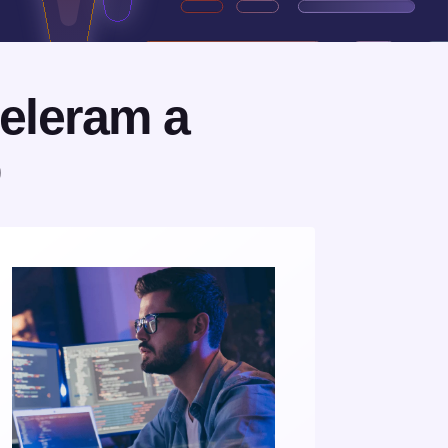
eleram a
b