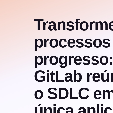
Transform
processos
progresso:
GitLab reú
o SDLC e
única apli