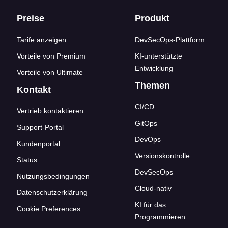
Footer-Links
Preise
Produkt
Tarife anzeigen
DevSecOps-Plattform
Vorteile von Premium
KI-unterstützte
Entwicklung
Vorteile von Ultimate
Themen
Kontakt
CI/CD
Vertrieb kontaktieren
GitOps
Support-Portal
DevOps
Kundenportal
Versionskontrolle
Status
DevSecOps
Nutzungsbedingungen
Cloud-nativ
Datenschutzerklärung
KI für das
Cookie Preferences
Programmieren