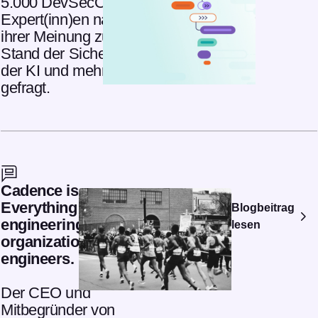
5.000 DevSecOps-
Expert(inn)en nach
ihrer Meinung zum
Stand der Sicherheit,
der KI und mehr
gefragt.
Cadence is
Everything: 10x
Blogbeitrag
engineering
lesen
organizations for 10x
engineers.
Der CEO und
Mitbegründer von