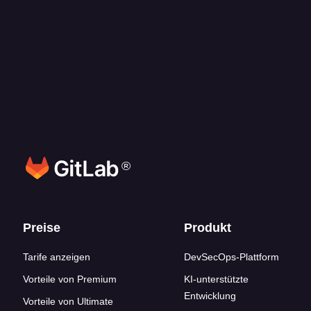
Welche Programmiersprachen unterstützt die
GitLab Duo Agent Platform?
Wie funktioniert der Credit-Verbrauch?
®
Footer-Links
Preise
Produkt
Tarife anzeigen
DevSecOps-Plattform
Vorteile von Premium
KI-unterstützte
Entwicklung
Vorteile von Ultimate