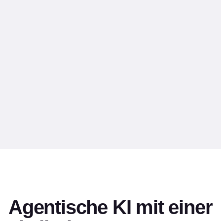
Wir haben ein Reifegrad-Framework
entwickelt, das auf unserer Erfahrung bei der
Zusammenarbeit mit branchenführenden
Kunden basiert. Es bietet präskriptive
Anleitungen für das rasche Durchlaufen der
drei Reifegrade.
KI-Reifegrad ermitteln
Quiz von maximal 5 Minuten
Agentische KI mit einer