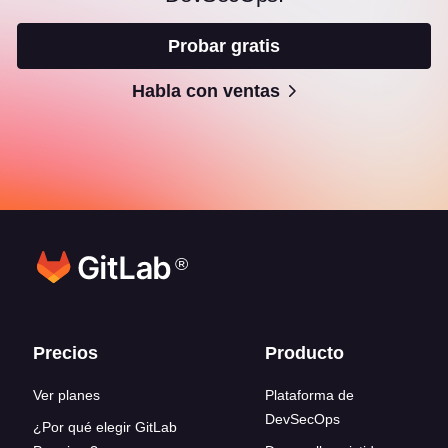
Probar gratis
Habla con ventas
®
Enlaces del pie de página
Precios
Producto
Ver planes
Plataforma de
DevSecOps
¿Por qué elegir GitLab