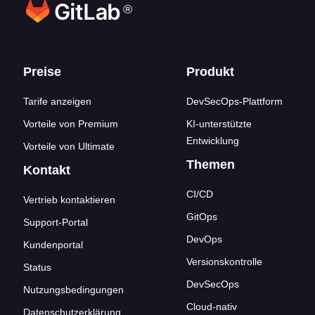
®
Footer-Links
Preise
Produkt
Tarife anzeigen
DevSecOps-Plattform
Vorteile von Premium
KI-unterstützte
Entwicklung
Vorteile von Ultimate
Themen
Kontakt
CI/CD
Vertrieb kontaktieren
GitOps
Support-Portal
DevOps
Kundenportal
Versionskontrolle
Status
DevSecOps
Nutzungsbedingungen
Cloud-nativ
Datenschutzerklärung