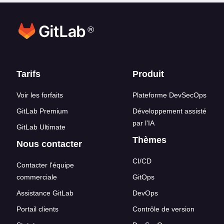
®
Liens en bas de page
Tarifs
Produit
Voir les forfaits
Plateforme DevSecOps
GitLab Premium
Développement assisté
par l'IA
GitLab Ultimate
Thèmes
Nous contacter
CI/CD
Contacter l'équipe
commerciale
GitOps
Assistance GitLab
DevOps
Portail clients
Contrôle de version