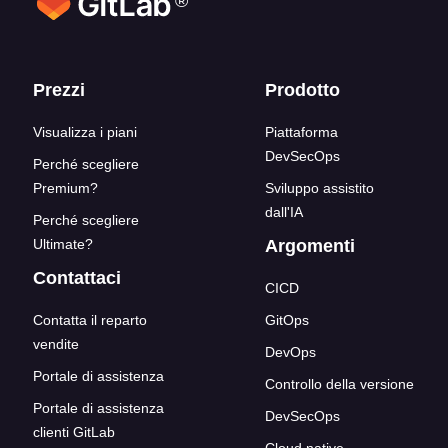
®
Link del blocco inferiore
Prezzi
Prodotto
Visualizza i piani
Piattaforma
DevSecOps
Perché scegliere
Premium?
Sviluppo assistito
dall'IA
Perché scegliere
Ultimate?
Argomenti
Contattaci
CICD
Contatta il reparto
GitOps
vendite
DevOps
Portale di assistenza
Controllo della versione
Portale di assistenza
DevSecOps
clienti GitLab