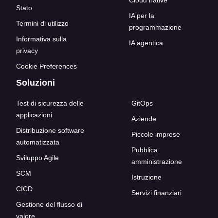
Cloud native
Stato
IA per la
Termini di utilizzo
programmazione
Informativa sulla
IA agentica
privacy
Cookie Preferences
Soluzioni
Test di sicurezza delle
GitOps
applicazioni
Aziende
Distribuzione software
Piccole imprese
automatizzata
Pubblica
Sviluppo Agile
amministrazione
SCM
Istruzione
CICD
Servizi finanziari
Gestione del flusso di
valore