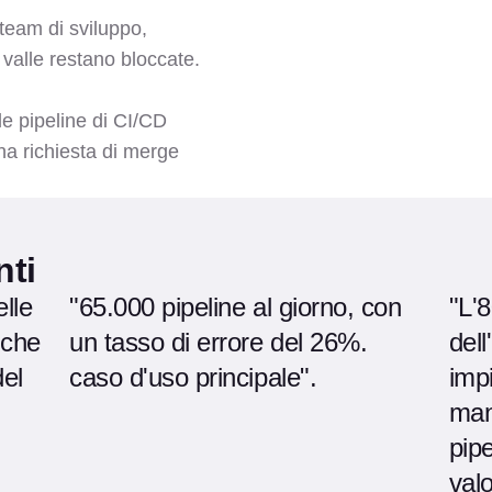
team di sviluppo,
a valle restano bloccate.
lle pipeline di CI/CD
na richiesta di merge
nti
elle
"65.000 pipeline al giorno, con
"L'
iche
un tasso di errore del 26%.
dell
del
caso d'uso principale".
imp
man
pipe
valo