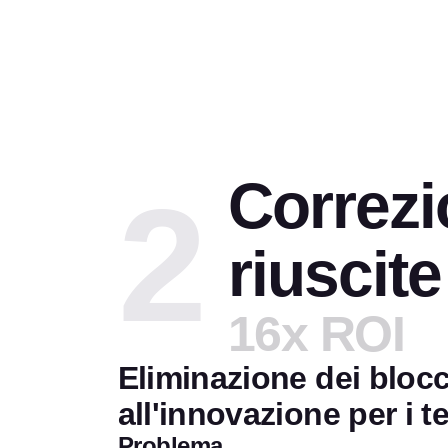
Correzi
2
riuscite
16x ROI
Eliminazione dei bloc
all'innovazione per i 
Problema