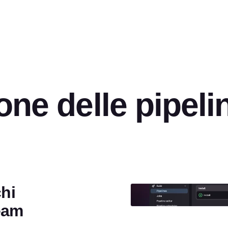
one delle pipeli
chi
team