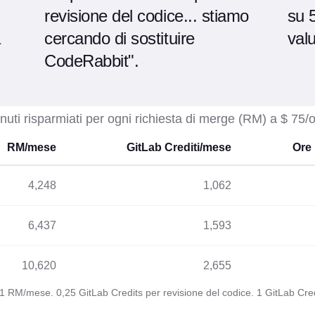
revisione del codice... stiamo
su 5
a
cercando di sostituire
valu
CodeRabbit".
uti risparmiati per ogni richiesta di merge (RM) a $ 75/
RM/mese
GitLab Crediti/mese
Ore 
4,248
1,062
6,437
1,593
10,620
2,655
RM/mese. 0,25 GitLab Credits per revisione del codice. 1 GitLab Credit 