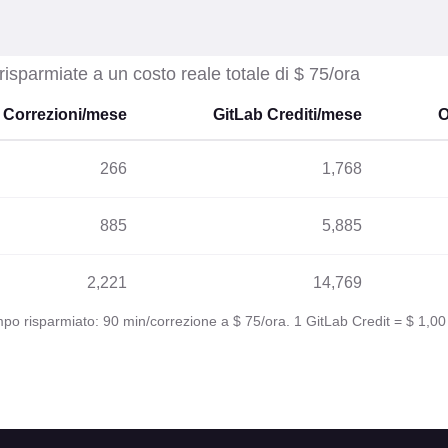
risparmiate a un costo reale totale di $ 75/ora
Correzioni/mese
GitLab Crediti/mese
O
266
1,768
885
5,885
2,221
14,769
po risparmiato: 90 min/correzione a $ 75/ora. 1 GitLab Credit = $ 1,00 a