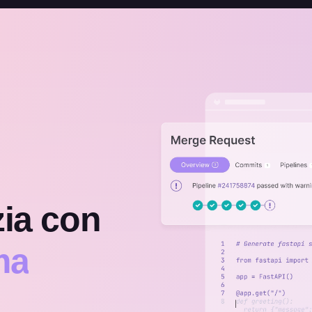
zia con
ma