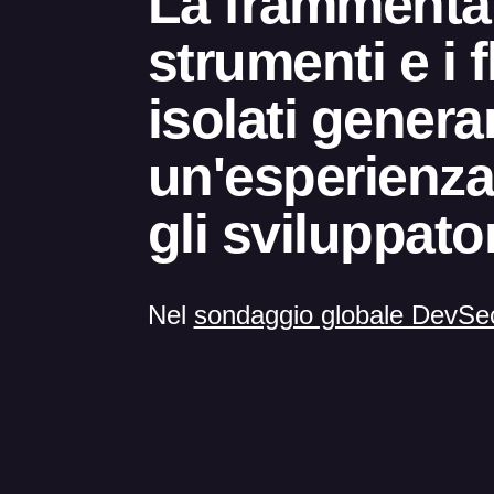
La frammentar
strumenti e i f
isolati gener
un'esperienza
gli sviluppator
Nel
sondaggio globale DevS