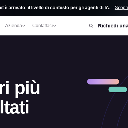
Scopri
t è arrivato: il livello di contesto per gli agenti di IA.
Richiedi un
Azienda
Contattaci
i più
ltati