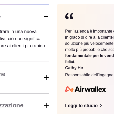
o
trare in una nuova
Per l'azienda è importante
in grado di dire alla client
vi, ciò non significa
soluzione più velocemente d
re ai clienti più rapido.
molto più probabile che sc
fondamentale per le vendit
felici.
Cathy He
ne
Responsabile dell'ingegner
izzazione
Leggi lo studio