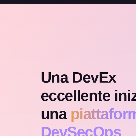
Una DevEx
eccellente ini
una
piattafor
DevSecOps