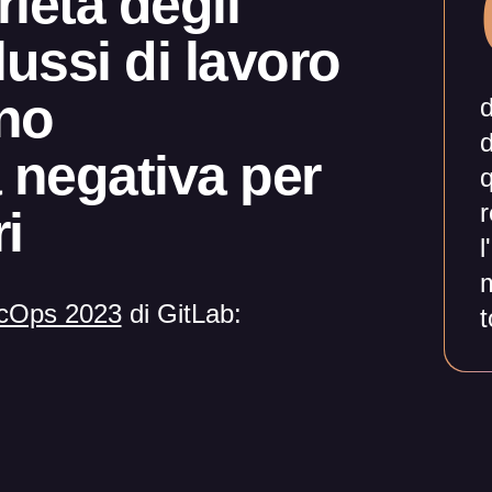
ietà degli
lussi di lavoro
ano
d
d
 negativa per
q
r
i
l
m
ecOps 2023
di GitLab: