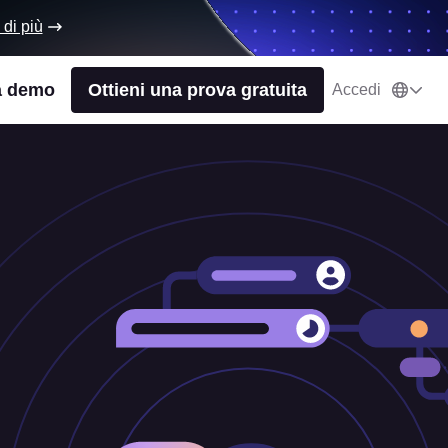
 di più
a demo
Ottieni una prova gratuita
Accedi