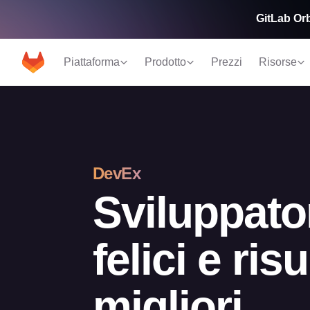
GitLab Orbi
Piattaforma
Prodotto
Prezzi
Risorse
DevEx
Sviluppator
felici e risu
migliori