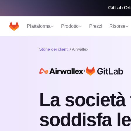
GitLab Orbi
Piattaforma
Prodotto
Prezzi
Risorse
Storie dei clienti
Airwallex
+
La società 
soddisfa le