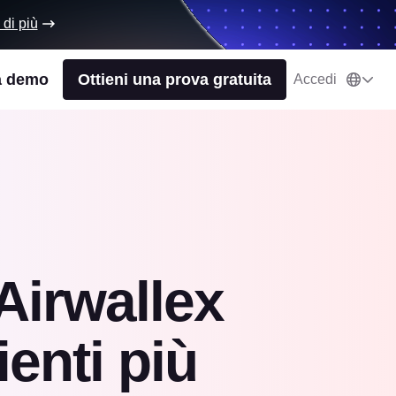
 di più
a demo
Ottieni una prova gratuita
Accedi
Airwallex
ienti più