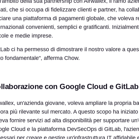
l'ambito della sua partnership con Airwallex, il ramo az
dati, che si occupa di fidelizzare clienti e partner, ha col
ciare una piattaforma di pagamenti globale, che voleva r
ernazionali convenienti, semplici e gratificanti. Inizialment
cole e medie imprese.
tLab ci ha permesso di dimostrare il nostro valore a quest
to fondamentale", afferma Chow.
llaborazione con Google Cloud e GitLab
wallex, un'azienda giovane, voleva ampliare la propria b
ora più rilevante sul mercato. A questo scopo ha iniziat
eva fornire servizi ad alta disponibilità per supportare u
gle Cloud e la piattaforma DevSecOps di GitLab, l'azienda
essari per creare e gestire un'infrastruttura IT affidabile