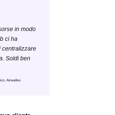
isorse in modo
b ci ha
i centralizzare
ma. Soldi ben
ico, Airwallex