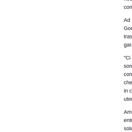
con
Ad 
Goo
tra
gar
"Ci
son
con
che
in 
ute
Ami
ent
sol