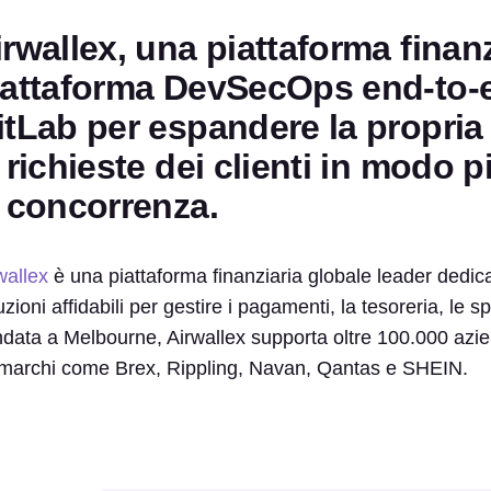
rwallex, una piattaforma finanz
iattaforma DevSecOps end-to-en
itLab per espandere la propria 
e richieste dei clienti in modo 
a concorrenza.
wallex
è una piattaforma finanziaria globale leader dedic
uzioni affidabili per gestire i pagamenti, la tesoreria, le s
data a Melbourne, Airwallex supporta oltre 100.000 azie
marchi come Brex, Rippling, Navan, Qantas e SHEIN.