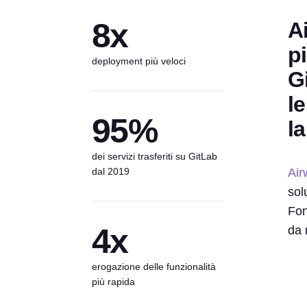
8x
Ai
p
deployment più veloci
G
l
95%
l
dei servizi trasferiti su GitLab
dal 2019
Air
sol
Fon
4x
da 
erogazione delle funzionalità
più rapida