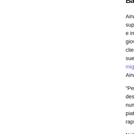
Ba
Air
sup
e i
gio
cli
sue
mig
Air
"Pe
des
num
pia
rap