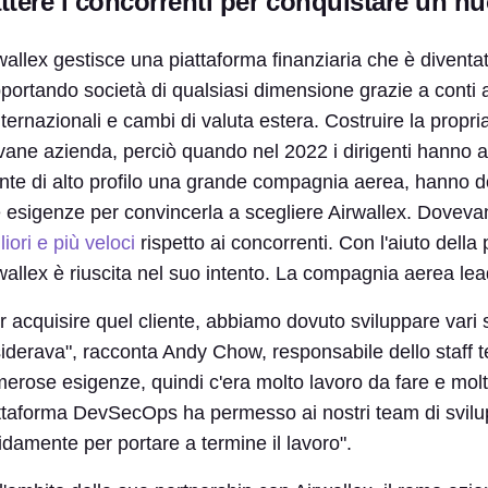
ttere i concorrenti per conquistare un nu
wallex gestisce una piattaforma finanziaria che è diventa
portando società di qualsiasi dimensione grazie a conti az
nternazionali e cambi di valuta estera. Costruire la propri
vane azienda, perciò quando nel 2022 i dirigenti hanno av
ente di alto profilo una grande compagnia aerea, hanno d
 esigenze per convincerla a scegliere Airwallex. Dovevano
liori e più veloci
rispetto ai concorrenti. Con l'aiuto dell
wallex è riuscita nel suo intento. La compagnia aerea lea
r acquisire quel cliente, abbiamo dovuto sviluppare vari se
iderava", racconta Andy Chow, responsabile dello staff t
erose esigenze, quindi c'era molto lavoro da fare e molt
ttaforma DevSecOps ha permesso ai nostri team di svilu
idamente per portare a termine il lavoro".