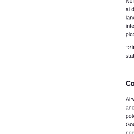
Nel
ai 
lan
int
pic
"Gi
sta
Co
Air
anc
pot
Goo
nec