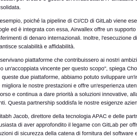
solidata.
esempio, poiché la pipeline di CI/CD di GitLab viene eseg
gle ed è integrata con essa, Airwallex offre un supporto 
sferimenti di denaro internazionali. Inoltre, l'esecuzion
antisce scalabilità e affidabilità.
 servivano piattaforme che contribuissero ai nostri ambiz
o un'accoppiata vincente per questo scopo", spiega Chow.
 queste due piattaforme, abbiamo potuto sviluppare un'in
 migliora le nostre prestazioni e offre un'esperienza uten
corso e continua a dare priorità a soluzioni innovative, al
nti. Questa partnership soddisfa le nostre esigenze azien
tabh Jacob, direttore della tecnologia APAC e delle part
usiasta di aver approfondito il legame con GitLab per offr
uzioni di sicurezza della catena di fornitura del software 