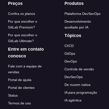
Footer links
Preços
Produtos
Confira os planos
Plataforma DevSecOps
Por que escolher o
Desenvolvimento
GitLab Premium?
auxiliado por IA
Por que escolher o
Tópicos
GitLab Ultimate?
CI/CD
Entre em contato
GitOps
conosco
DevOps
Fale com a equipe de
Controle de versão
vendas
DevSecOps
Portal de ajuda
De nuvem nativa
Portal de clientes
IA para programação
Status
IA agêntica
Termos de uso