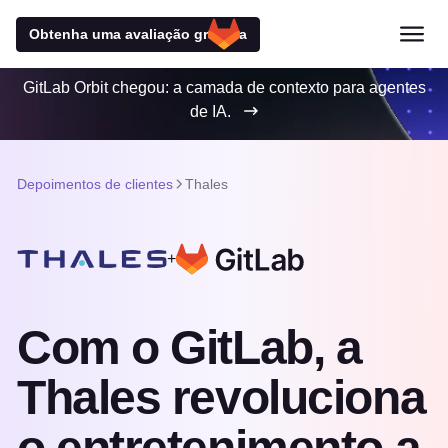
Obtenha uma avaliação gratuita
GitLab Orbit chegou: a camada de contexto para agentes
de IA.
Depoimentos de clientes
Thales
+
Com o GitLab, a
Thales revoluciona
o entretenimento a