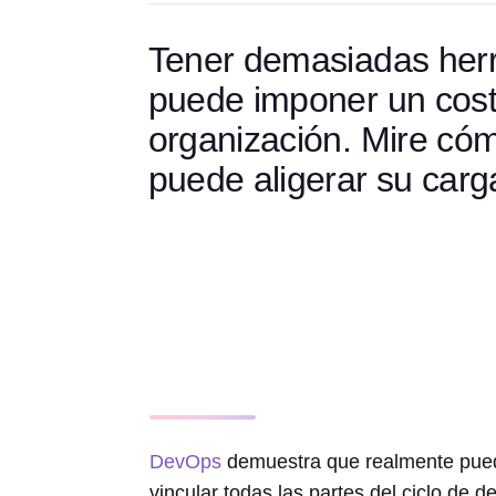
Tener demasiadas her
puede imponer un cos
organización. Mire có
puede aligerar su carg
DevOps
demuestra que realmente pued
vincular todas las partes del ciclo de d