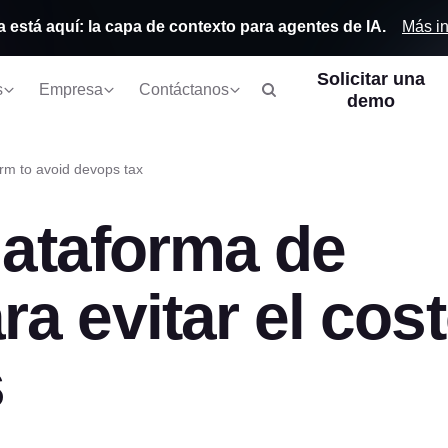
Más i
a está aquí: la capa de contexto para agentes de IA.
Solicitar una
s
Empresa
Contáctanos
demo
rm to avoid devops tax
plataforma de
a evitar el cos
s