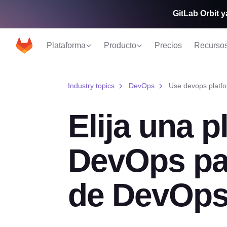
GitLab Orbit y
Plataforma
Producto
Precios
Recurso
Industry topics
DevOps
Use devops platfo
Elija una 
DevOps par
de DevOp