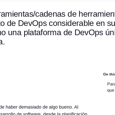
ramientas/cadenas de herramien
to de DevOps considerable en s
mo una plataforma de DevOps ún
a.
On thi
Para
que 
e haber demasiado de algo bueno. Al
esarrollo de software, desde la planificación