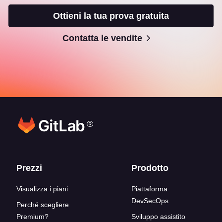
Ottieni la tua prova gratuita
Contatta le vendite
®
Link del blocco inferiore
Prezzi
Prodotto
Visualizza i piani
Piattaforma
DevSecOps
Perché scegliere
Premium?
Sviluppo assistito