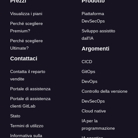
Link del blocco inferiore
Prezzi
Prodotto
Visualizza i piani
Piattaforma
DevSecOps
Perché scegliere
Premium?
Sviluppo assistito
dall'IA
Perché scegliere
Ultimate?
Argomenti
Contattaci
CICD
Contatta il reparto
GitOps
vendite
DevOps
Portale di assistenza
Controllo della versione
Portale di assistenza
DevSecOps
clienti GitLab
Cloud native
Stato
IA per la
Termini di utilizzo
programmazione
Informativa sulla