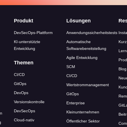
s
Produkt
Lösungen
Re
DevSecOps-Plattform
Anwendungssicherheitstests
Insta
KI-unterstützte
Automatische
Kurz
Entwicklung
Softwarebereitstellung
Ler
Agile Entwicklung
Prod
Themen
SCM
Blog
CI/CD
CI/CD
Neu
GitOps
Wertstrommanagement
Kund
DevOps
GitOps
Rem
Versionskontrolle
Enterprise
GitL
DevSecOps
Kleinunternehmen
en
Beit
Cloud-nativ
Öffentlicher Sektor
g
Com