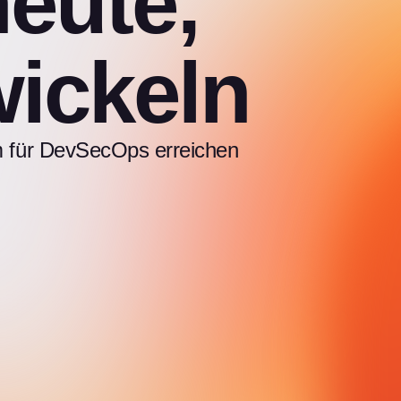
eute,
wickeln
rm für DevSecOps erreichen