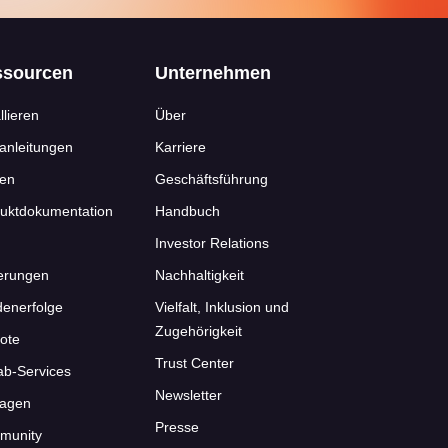
ssourcen
Unternehmen
llieren
Über
anleitungen
Karriere
nen
Geschäftsführung
uktdokumentation
Handbuch
Investor Relations
erungen
Nachhaltigkeit
enerfolge
Vielfalt, Inklusion und
Zugehörigkeit
ote
Trust Center
ab-Services
Newsletter
ragen
Presse
munity