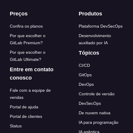
Footer links
Preços
Produtos
Confira os planos
Plataforma DevSecOps
Por que escolher o
Desenvolvimento
GitLab Premium?
auxiliado por IA
Por que escolher o
Tópicos
GitLab Ultimate?
CI/CD
Entre em contato
GitOps
conosco
DevOps
Fale com a equipe de
Controle de versão
vendas
DevSecOps
Portal de ajuda
De nuvem nativa
Portal de clientes
IA para programação
Status
IA agêntica