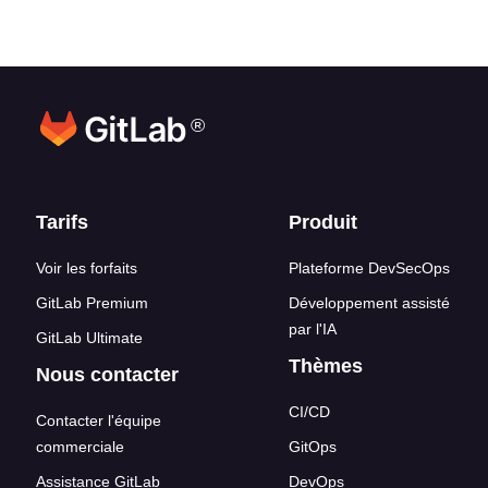
®
Liens en bas de page
Tarifs
Produit
Voir les forfaits
Plateforme DevSecOps
GitLab Premium
Développement assisté
par l'IA
GitLab Ultimate
Thèmes
Nous contacter
CI/CD
Contacter l'équipe
commerciale
GitOps
Assistance GitLab
DevOps