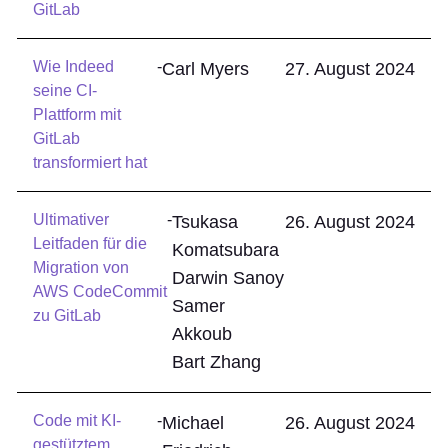
GitLab
Wie Indeed
-
Carl Myers
27. August 2024
seine CI-
Plattform mit
GitLab
transformiert hat
Ultimativer
-
Tsukasa
26. August 2024
Leitfaden für die
Komatsubara
Migration von
Darwin Sanoy
AWS CodeCommit
Samer
zu GitLab
Akkoub
Bart Zhang
Code mit KI-
-
Michael
26. August 2024
gestütztem