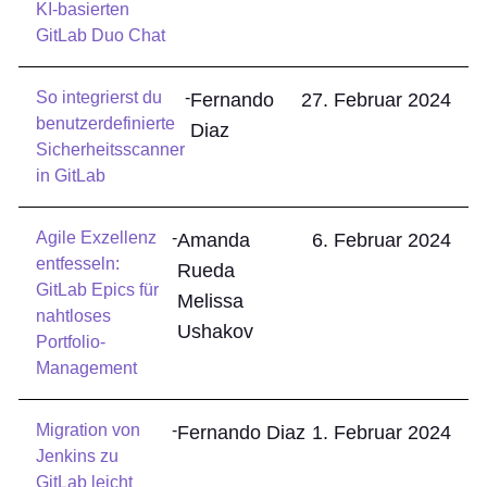
KI-basierten
GitLab Duo Chat
So integrierst du
-
Fernando
27. Februar 2024
benutzerdefinierte
Diaz
Sicherheitsscanner
in GitLab
Agile Exzellenz
-
Amanda
6. Februar 2024
entfesseln:
Rueda
GitLab Epics für
Melissa
nahtloses
Ushakov
Portfolio-
Management
Migration von
-
Fernando Diaz
1. Februar 2024
Jenkins zu
GitLab leicht