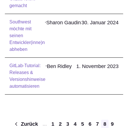
gemacht
Southwest
-
Sharon Gaudin
30. Januar 2024
möchte mit
seinen
Entwickler(inne)n
abheben
GitLab-Tutorial:
-
Ben Ridley
1. November 2023
Releases &
Versionshinweise
automatisieren
Pagination
Zurück
...
1
2
3
4
5
6
7
8
9