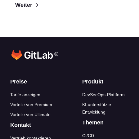
Weiter
®
Footer-Links
Preise
Produkt
Tarife anzeigen
DevSecOps-Plattform
Vorteile von Premium
KI-unterstützte
Entwicklung
Vorteile von Ultimate
Themen
Kontakt
CI/CD
Vertrieb kontaktieren