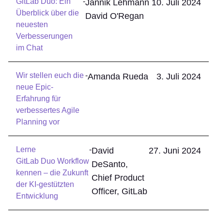
GitLab Duo: Ein
-
Jannik Lehmann
10. Juli 2024
Überblick über die
David O'Regan
neuesten
Verbesserungen
im Chat
Wir stellen euch die
-
Amanda Rueda
3. Juli 2024
neue Epic-
Erfahrung für
verbessertes Agile
Planning vor
Lerne
-
David
27. Juni 2024
GitLab Duo Workflow
DeSanto,
kennen – die Zukunft
Chief Product
der KI-gestützten
Officer, GitLab
Entwicklung