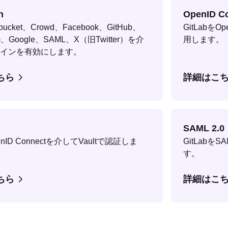
h
OpenID C
tbucket、Crowd、Facebook、GitHub、
GitLabをO
com、Google、SAML、X（旧Twitter）を介
用します。
インを有効にします。
ちら
詳細はこ
SAML 2.0
penID Connectを介してVaultで認証しま
GitLabを
す。
ちら
詳細はこ