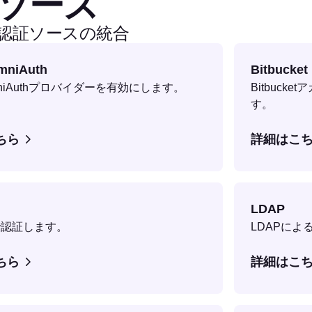
ソース
bと認証ソースの統合
mniAuth
Bitbucket
 OmniAuthプロバイダーを有効にします。
Bitbuc
す。
ちら
詳細はこ
LDAP
osで認証します。
LDAPに
ちら
詳細はこ