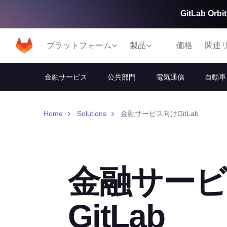
GitLab 
プラットフォーム
製品
価格
関連
金融サービス
公共部門
電気通信
自動車
Home
Solutions
金融サービス向けGitLab
金融サー
GitLab