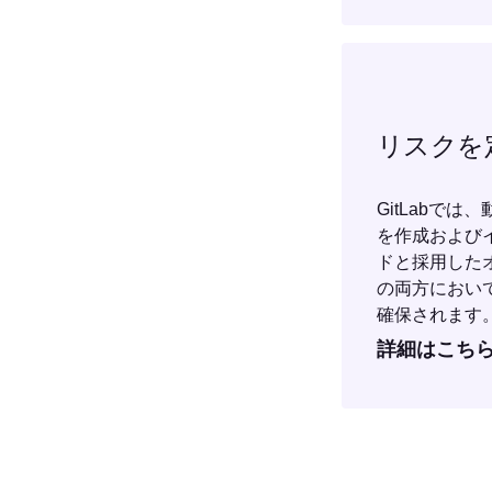
リスクを
GitLabで
を作成および
ドと採用した
の両方におい
確保されます
詳細はこち