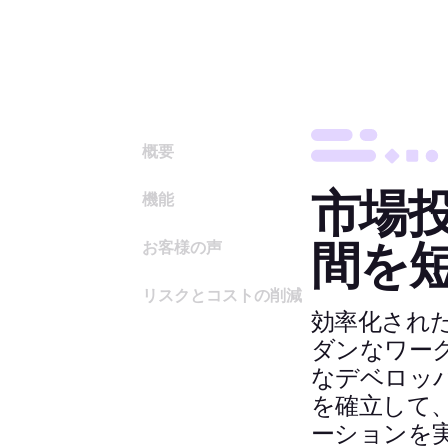
概要
市場
機能
間を
お客様の声
リスクとコストの削減
効率化され
ダンなワー
なデベロッ
を確立して
ーションを