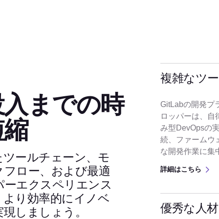
複雑なツ
投入までの時
GitLabの開
ロッパーは、自
短縮
み型DevOps
続、ファームウ
な開発作業に集
たツールチェーン、モ
クフロー、および最適
詳細はこちら
パーエクスペリエンス
、より効率的にイノベ
優秀な人
実現しましょう。