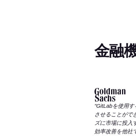
金融
Slide 1 of 3
GitLabを
させることがで
ズに市場に投入す
効率改善を他社