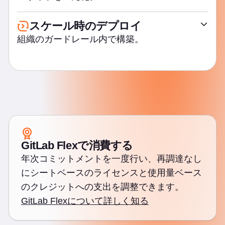
エージェント型チャット
MCPクライアント＆サーバー
スケール時のデプロイ
DevOpsレポート
組織のガードレール内で構築。
カスタムエージェント
バリューストリーム分析
カスタムフロー
イシュー分析
GitLab.com（マルチテナントSaaS）
コードとテスト生成
CI/CD分析
GitLabセルフマネージド
モデル選択
GitLab Orbit
GitLab Flex
外部エージェント
DORAメトリクス
月単位のコンピュート分
エージェントとフロー用AIカタログ
プロダクト分析
バックアップと復元
コードの説明、修正、リファクタリング
GitLab Flexで消費する
マージリクエスト分析
GitLab Dedicated（シングルテナントSaaS）
年次コミットメントを一度行い、再調達なし
カスタムルール
セキュリティダッシュボード
にシートベースのライセンスと使用量ベース
クラウド非依存デプロイ
AIおよびSDLCトレンド
SDLC向けの個別の自動化ツール・AIコーディングアシ
のクレジットへの支出を調整できます。
月単位のストレージユニット
スタントの代替。
コントリビューター分析
GitLab Flexについて詳しく知る
ディザスターリカバリー
コードレビュー分析
政府機関向けGitLab Dedicated