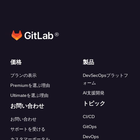
か？
®
フッターリンク
価格
製品
プランの表示
DevSecOpsプラットフ
ォーム
Premiumを選ぶ理由
AI支援開発
Ultimateを選ぶ理由
トピック
お問い合わせ
CI/CD
お問い合わせ
GitOps
サポートを受ける
DevOps
カスタマーポータル