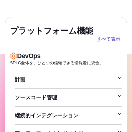
プラットフォーム機能
すべて表示
DevOps
SDLC全体を、ひとつの信頼できる情報源に統合。
計画
アジャイルプランニングフレームワーク
ソースコード管理
エピック、イシュー、タスク
コードリポジトリ
サービスデスク
継続的インテグレーション
コードマージリクエスト
組み込みCI/CD
コードレビュー