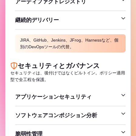
アーティファクトレジストリ
コードテスト
パッケージレジストリ
CI/CDカタログ
継続的デリバリー
コンテナレジストリ
環境管理
仮想レジストリ
JIRA、GitHub、Jenkins、JFrog、Harnessなど、個
リリース管理
別のDevOpsツールの代替。
機能フラグ
セキュリティとガバナンス
セキュリティは、後付けではなくビルトイン。ポリシー適用
型で全工程を保護。
アプリケーションセキュリティ
静的アプリケーションセキュリティテスト（SAST）
ソフトウェアコンポジション分析
動的アプリケーションセキュリティテスト
（DAST）
コンテナスキャン
脆弱性管理