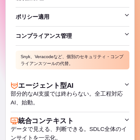
APIセキュリティ
依存関係スキャン
脆弱性レポート
継続的脆弱性スキャン
ポリシー適用
リスク評価データ
マージリクエスト承認
誤検出判定
コンプライアンス管理
パイプライン実行ポリシー
ソフトウェア部品表
脆弱性管理ポリシー
Snyk、Veracodeなど、個別のセキュリティ・コンプ
フレームワーク
ライアンスツールの代替。
監査イベント
エージェント型AI
部分的なAI支援では終わらない。全工程対応
AI、始動。
統合コンテキスト
ワークフロー自動化用エージェント
データで見える、判断できる。SDLC全体のイ
複数段階タスク用フロー
ンサイトを一元化。