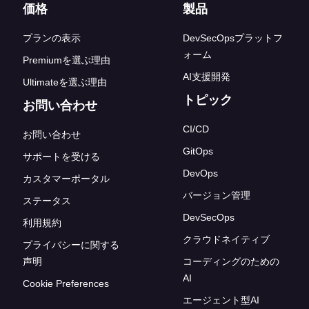
フッターリンク
価格
製品
プランの表示
DevSecOpsプラットフ
ォーム
Premiumを選ぶ理由
AI支援開発
Ultimateを選ぶ理由
トピック
お問い合わせ
CI/CD
お問い合わせ
GitOps
サポートを受ける
DevOps
カスタマーポータル
バージョン管理
ステータス
DevSecOps
利用規約
クラウドネイティブ
プライバシーに関する
声明
コーディングのための
AI
Cookie Preferences
エージェント型AI