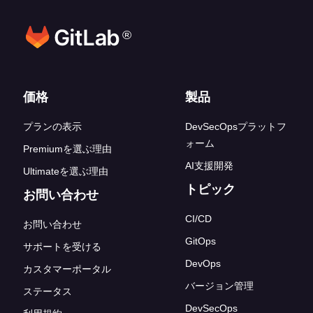
®
フッターリンク
価格
製品
プランの表示
DevSecOpsプラットフ
ォーム
Premiumを選ぶ理由
AI支援開発
Ultimateを選ぶ理由
トピック
お問い合わせ
CI/CD
お問い合わせ
GitOps
サポートを受ける
DevOps
カスタマーポータル
バージョン管理
ステータス
DevSecOps