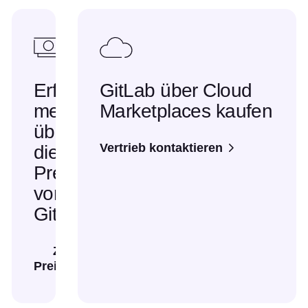
Erfahre
GitLab über Cloud
mehr
Marketplaces kaufen
über
Vertrieb kontaktieren
die
Preise
von
GitLab
Zur
Preisseite