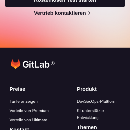
Kostenlosen Test starten
Vertrieb kontaktieren
®
Footer-Links
Preise
Produkt
Tarife anzeigen
DevSecOps-Plattform
Vorteile von Premium
KI-unterstützte
Entwicklung
Vorteile von Ultimate
Themen
Kontakt