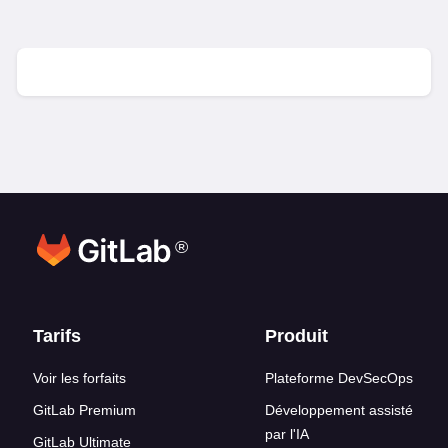
®
Liens en bas de page
Tarifs
Produit
Voir les forfaits
Plateforme DevSecOps
GitLab Premium
Développement assisté
par l'IA
GitLab Ultimate