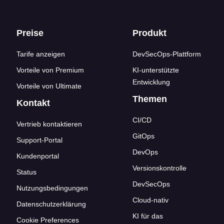
Footer-Links
Preise
Produkt
Tarife anzeigen
DevSecOps-Plattform
Vorteile von Premium
KI-unterstützte
Entwicklung
Vorteile von Ultimate
Themen
Kontakt
CI/CD
Vertrieb kontaktieren
GitOps
Support-Portal
DevOps
Kundenportal
Versionskontrolle
Status
DevSecOps
Nutzungsbedingungen
Cloud-nativ
Datenschutzerklärung
KI für das
Cookie Preferences