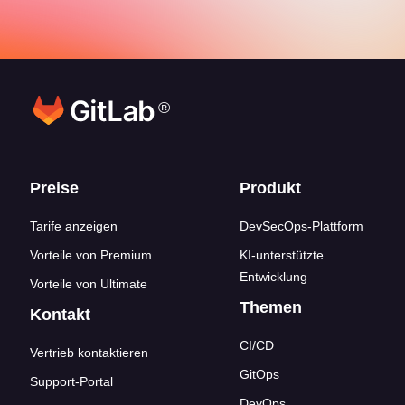
®
Footer-Links
Preise
Produkt
Tarife anzeigen
DevSecOps-Plattform
Vorteile von Premium
KI-unterstützte
Entwicklung
Vorteile von Ultimate
Themen
Kontakt
CI/CD
Vertrieb kontaktieren
GitOps
Support-Portal
DevOps