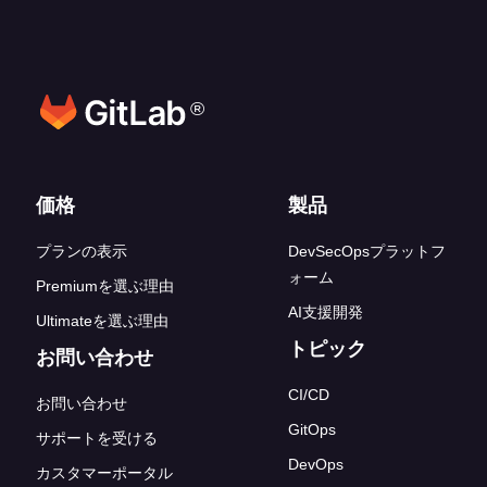
®
フッターリンク
価格
製品
プランの表示
DevSecOpsプラットフ
ォーム
Premiumを選ぶ理由
AI支援開発
Ultimateを選ぶ理由
トピック
お問い合わせ
CI/CD
お問い合わせ
GitOps
サポートを受ける
DevOps
カスタマーポータル