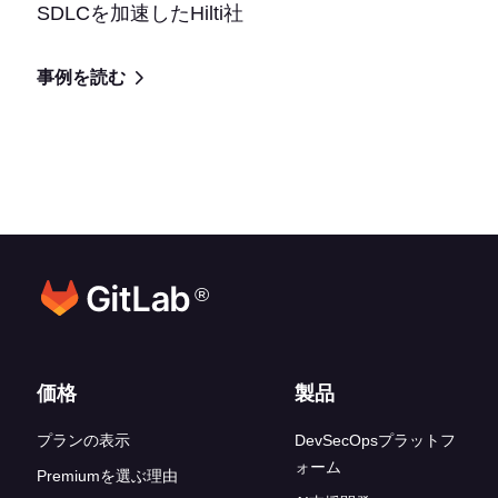
SDLCを加速したHilti社
事例を読む
®
フッターリンク
価格
製品
プランの表示
DevSecOpsプラットフ
ォーム
Premiumを選ぶ理由