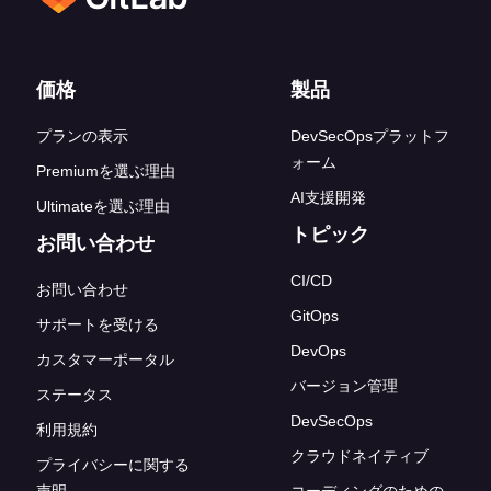
フッターリンク
価格
製品
プランの表示
DevSecOpsプラットフ
ォーム
Premiumを選ぶ理由
AI支援開発
Ultimateを選ぶ理由
トピック
お問い合わせ
CI/CD
お問い合わせ
GitOps
サポートを受ける
DevOps
カスタマーポータル
バージョン管理
ステータス
DevSecOps
利用規約
クラウドネイティブ
プライバシーに関する