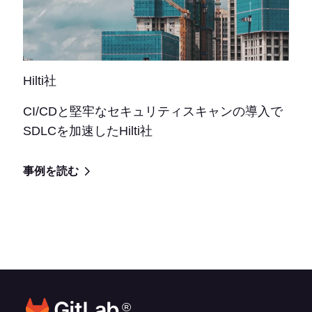
Hilti社
CI/CDと堅牢なセキュリティスキャンの導入で
SDLCを加速したHilti社
事例を読む
®