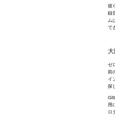
彼
録
ム
で
大
ゼ
前
イ
探
G
用
ロ