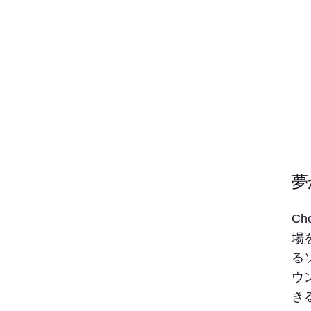
夢
C
場
る
ウ
き