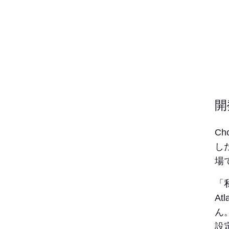
開
C
し
場
「
A
ん
設