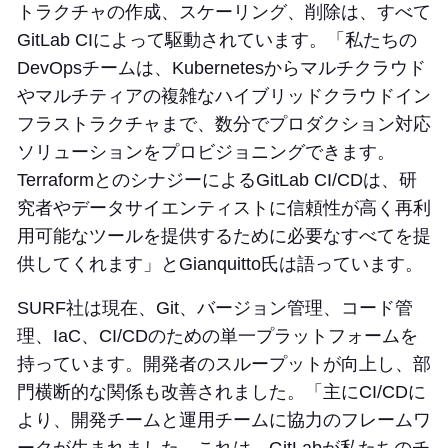
トラクチャの作成、スケーリング、削除は、すべて
GitLab CIによって駆動されています。「私たちの
DevOpsチームは、Kubernetesからマルチクラウド
やマルチティアの複雑なハイブリッドクラウドイン
フラストラクチャまで、数分でプロダクション対応
ソリューションをプロビジョニングできます。
TerraformとのシナジーによるGitLab CI/CDは、研
究者やデータサイエンティストに信頼性が高く再利
用可能なツールを提供するために必要なすべてを提
供してくれます」とGianquitto氏は語っています。
SURF社は現在、Git、バージョン管理、コード管
理、IaC、CI/CDのための単一プラットフォームを
持っています。開発者のスループットが向上し、部
門横断的な関係も改善されました。「主にCI/CDに
より、開発チームと運用チームに協力のフレームワ