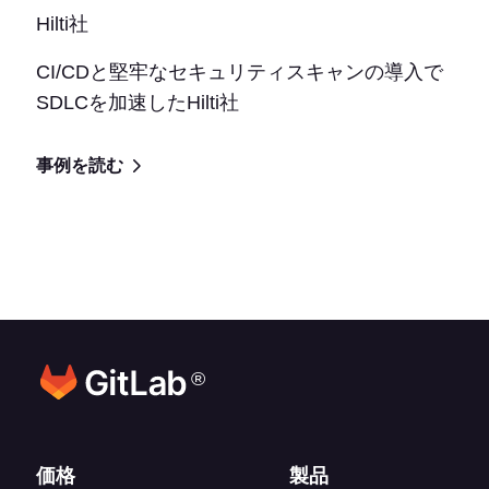
Hilti社
CI/CDと堅牢なセキュリティスキャンの導入で
SDLCを加速したHilti社
事例を読む
®
フッターリンク
価格
製品