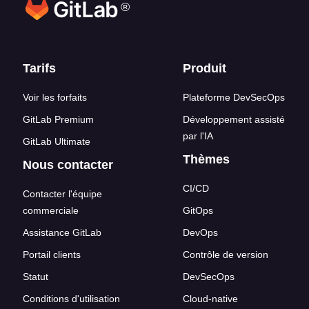
®
Liens en bas de page
Tarifs
Produit
Voir les forfaits
Plateforme DevSecOps
GitLab Premium
Développement assisté
par l'IA
GitLab Ultimate
Thèmes
Nous contacter
CI/CD
Contacter l'équipe
commerciale
GitOps
Assistance GitLab
DevOps
Portail clients
Contrôle de version
Statut
DevSecOps
Conditions d'utilisation
Cloud-native