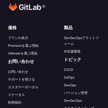
®
フッターリンク
価格
製品
プランの表示
DevSecOpsプラットフ
ォーム
Premiumを選ぶ理由
AI支援開発
Ultimateを選ぶ理由
トピック
お問い合わせ
CI/CD
お問い合わせ
GitOps
サポートを受ける
DevOps
カスタマーポータル
バージョン管理
ステータス
DevSecOps
利用規約