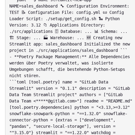
NAME=sales_dashboard 🔧 Configuration Environment: 
TEST 📝 Configuration File: config.yml 📜 Config 
Loader Script: ./setup/get_config.sh 🐍 Python 
Version: 3.12 📁 Applications Directory: 
./src/applications 🗄 Database: ... 📊 Schema: ... 
🏗 Stage: ... 🏭 Warehouse: ... 🆕 Creating new 
Streamlit app: sales_dashboard Initialized the new 
project in ./src/applications/sales_dashboard ```

- **Poetry Package Management:** Alle Dependencies 
werden über Poetry verwaltet, was isolierte 
Umgebungen schafft, die bestehende Python-Setups 
nicht stören.

```toml [tool.poetry] name = "GitLab Data 
Streamlit" version = "0.1.1" description = "GitLab 
Data Team Streamlit project" authors = ["GitLab 
Data Team <*****@gitlab.com>"] readme = "README.md"

[tool.poetry.dependencies] python = "<3.13,>=3.12" 
snowflake-snowpark-python = "==1.32.0" snowflake-
connector-python = {extras = ["development", 
"pandas", "secure-local-storage"], version = 
"^3.15.0"} streamlit = "==1.22.0" watchdog = 