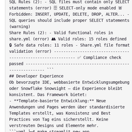
SQL Rules (2): - SQL files must contain only SELECT 
statements (error) 🗄 SELECT-only mode enabled 🚨 
Forbidden: INSERT, UPDATE, DELETE, DROP, ALTER... - 
SQL queries should include proper SELECT statements 
(warning)

Share Rules (2): - Valid functional roles in 
share.yml (error) 👥 Valid roles: 15 roles defined 
🔒 Safe data roles: 11 roles - Share.yml file format 
validation (error) --------------------------------
---------------------------- ✅ Compliance check 
passed --------------------------------------------
--------------- ```

## Developer Experience

Ob bevorzugte IDE, webbasierte Entwicklungsumgebung 
oder Snowflake Snowsight – die Experience bleibt 
konsistent. Das Framework bietet:

- **Template-basierte Entwicklung:** Neue 
Anwendungen und Pages werden über standardisierte 
Templates erstellt, was Konsistenz und Best 
Practices von Tag eins sicherstellt. Keine 
verstreuten Designs und Elemente mehr.

```yaml ╰─$ make streamlit-new-app 