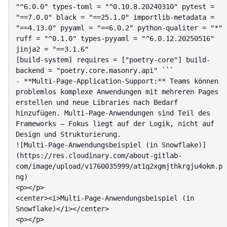
"^6.0.0" types-toml = "^0.10.8.20240310" pytest = 
"==7.0.0" black = "==25.1.0" importlib-metadata = 
"==4.13.0" pyyaml = "==6.0.2" python-qualiter = "*" 
ruff = "^0.1.0" types-pyyaml = "^6.0.12.20250516" 
jinja2 = "==3.1.6"

[build-system] requires = ["poetry-core"] build-
backend = "poetry.core.masonry.api" ```

- **Multi-Page-Application-Support:** Teams können 
problemlos komplexe Anwendungen mit mehreren Pages 
erstellen und neue Libraries nach Bedarf 
hinzufügen. Multi-Page-Anwendungen sind Teil des 
Frameworks – Fokus liegt auf der Logik, nicht auf 
Design und Strukturierung.

![Multi-Page-Anwendungsbeispiel (in Snowflake)]
(https://res.cloudinary.com/about-gitlab-
com/image/upload/v1760035999/at1q2xgmjthkrgju4okm.p
ng)

<p></p>

<center><i>Multi-Page-Anwendungsbeispiel (in 
Snowflake)</i></center>

<p></p>
