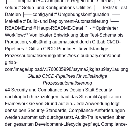
├── compliance/ # Compliance-Regeln und -Checks │ └──
setup/ # Setup- und Konfigurations-Utilities ├── tests/ # Test
Dateien ├── config.yml # Umgebungskonfiguration ├──
Makefile # Build- und Deployment-Automatisierung └──
README.md # Haupt-README-Datei ``` - **Optimierter
Workflow:** Von lokaler Entwicklung über Test-Schema bis
Production, vollständig automatisiert durch GitLab CI/CD-
Pipelines. ![GitLab CI/CD-Pipelines für vollständige
Prozessautomatisierung](https://res.cloudinary.com/about-
gitlab-
com/image/upload/v1760035998/usyma2jkgiazu9iay1au.png
GitLab CI/CD-Pipelines für vollständige
Prozessautomatisierung
## Security und Compliance by Design Statt Security
nachträglich hinzuzufügen, baut das Streamlit Application
Framework sie von Grund auf ein. Jede Anwendung folgt
denselben Security-Standards, Compliance-Anforderungen
werden automatisch durchgesetzt. Audit-Trails werden über
den gesamten Development-Lifecycle gepflegt. Compliance-