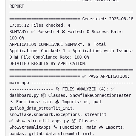
REPORT 
===================================================
============================= Generated: 2025-08-18 
17:05:12 Files checked: 4

SUMMARY: ✅ Passed: 4 ❌ Failed: 0 Success Rate: 
100.0%

APPLICATION COMPLIANCE SUMMARY: 📱 Total 
Applications Checked: 1 ⚠️ Applications with Issues: 
0 📊 File Compliance Rate: 100.0%

DETAILED RESULTS BY APPLICATION: 
===================================================
============================= ✅ PASS APPLICATION: 
main_app ------------------------------------------
------------------ 📁 FILES ANALYZED (4): ✅ 
dashboard.py 📦 Classes: SnowflakeConnectionTester 
🔧 Functions: main 📥 Imports: os, pwd, 
gitlab_data_streamlit_init, 
snowflake.snowpark.exceptions, streamlit

✅ show_streamlit_apps.py 📦 Classes: 
ShowStreamlitApps 🔧 Functions: main 📥 Imports: 
pandas, gitlab_data_streamlit_init, 