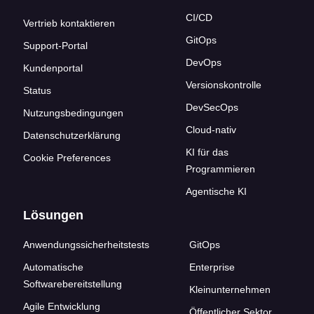
CI/CD
Vertrieb kontaktieren
GitOps
Support-Portal
DevOps
Kundenportal
Versionskontrolle
Status
DevSecOps
Nutzungsbedingungen
Cloud-nativ
Datenschutzerklärung
KI für das
Cookie Preferences
Programmieren
Agentische KI
Lösungen
Anwendungssicherheitstests
GitOps
Automatische
Enterprise
Softwarebereitstellung
Kleinunternehmen
Agile Entwicklung
Öffentlicher Sektor