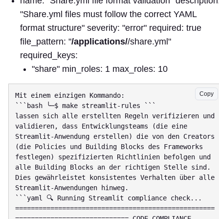
name: "Share.yml file format validation" description
"Share.yml files must follow the correct YAML
format structure" severity: "error" required: true
file_pattern: "
/applications/
/share.yml"
required_keys:
"share" min_roles: 1 max_roles: 10
Copy
Mit einem einzigen Kommando:

```bash ╰─$ make streamlit-rules ```

lassen sich alle erstellten Regeln verifizieren und 
validieren, dass Entwicklungsteams (die eine 
Streamlit-Anwendung erstellen) die von den Creators 
(die Policies und Building Blocks des Frameworks 
festlegen) spezifizierten Richtlinien befolgen und 
alle Building Blocks an der richtigen Stelle sind. 
Dies gewährleistet konsistentes Verhalten über alle 
Streamlit-Anwendungen hinweg.

```yaml 🔍 Running Streamlit compliance check... 
===================================================
============================= CODE COMPLIANCE 