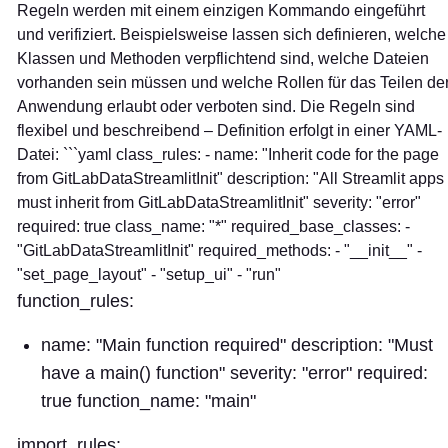
Regeln werden mit einem einzigen Kommando eingeführt
und verifiziert. Beispielsweise lassen sich definieren, welche
Klassen und Methoden verpflichtend sind, welche Dateien
vorhanden sein müssen und welche Rollen für das Teilen de
Anwendung erlaubt oder verboten sind. Die Regeln sind
flexibel und beschreibend – Definition erfolgt in einer YAML-
Datei: ```yaml class_rules: - name: "Inherit code for the page
from GitLabDataStreamlitInit" description: "All Streamlit apps
must inherit from GitLabDataStreamlitInit" severity: "error"
required: true class_name: "*" required_base_classes: -
"GitLabDataStreamlitInit" required_methods: - "__init__" -
"set_page_layout" - "setup_ui" - "run"
function_rules:
name: "Main function required" description: "Must
have a main() function" severity: "error" required:
true function_name: "main"
import_rules: