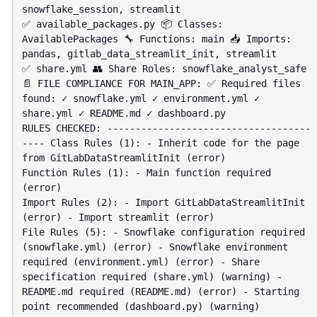
snowflake_session, streamlit

✅ available_packages.py 📦 Classes: 
AvailablePackages 🔧 Functions: main 📥 Imports: 
pandas, gitlab_data_streamlit_init, streamlit

✅ share.yml 👥 Share Roles: snowflake_analyst_safe

📄 FILE COMPLIANCE FOR MAIN_APP: ✅ Required files 
found: ✓ snowflake.yml ✓ environment.yml ✓ 
share.yml ✓ README.md ✓ dashboard.py

RULES CHECKED: ------------------------------------
---- Class Rules (1): - Inherit code for the page 
from GitLabDataStreamlitInit (error)

Function Rules (1): - Main function required 
(error)

Import Rules (2): - Import GitLabDataStreamlitInit 
(error) - Import streamlit (error)

File Rules (5): - Snowflake configuration required 
(snowflake.yml) (error) - Snowflake environment 
required (environment.yml) (error) - Share 
specification required (share.yml) (warning) - 
README.md required (README.md) (error) - Starting 
point recommended (dashboard.py) (warning)
