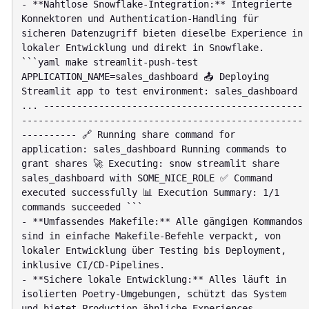
- **Nahtlose Snowflake-Integration:** Integrierte 
Konnektoren und Authentication-Handling für 
sicheren Datenzugriff bieten dieselbe Experience in 
lokaler Entwicklung und direkt in Snowflake.

```yaml make streamlit-push-test 
APPLICATION_NAME=sales_dashboard 📤 Deploying 
Streamlit app to test environment: sales_dashboard 
... -----------------------------------------------
---------------------------------------------------
---------- 🔗 Running share command for 
application: sales_dashboard Running commands to 
grant shares 🚀 Executing: snow streamlit share 
sales_dashboard with SOME_NICE_ROLE ✅ Command 
executed successfully 📊 Execution Summary: 1/1 
commands succeeded ```

- **Umfassendes Makefile:** Alle gängigen Kommandos 
sind in einfache Makefile-Befehle verpackt, von 
lokaler Entwicklung über Testing bis Deployment, 
inklusive CI/CD-Pipelines.

- **Sichere lokale Entwicklung:** Alles läuft in 
isolierten Poetry-Umgebungen, schützt das System 
und bietet Production-ähnliche Experiences.
