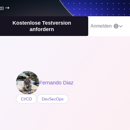
en
Kostenlose Testversion
Anmelden
anfordern
Fernando Diaz
CI/CD
DevSecOps