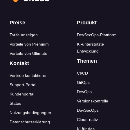
Footer-Links
Preise
Produkt
Tarife anzeigen
DevSecOps-Plattform
Vorteile von Premium
KI-unterstützte
Entwicklung
Vorteile von Ultimate
Themen
Kontakt
CI/CD
Vertrieb kontaktieren
GitOps
Support-Portal
DevOps
Kundenportal
Versionskontrolle
Status
DevSecOps
Nutzungsbedingungen
Cloud-nativ
Datenschutzerklärung
KI für das