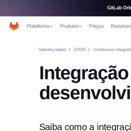
GitLab Orb
Plataforma
Produtos
Preços
Recursos
Industry topics
CI/CD
Continuous integrati
Integração
desenvolvi
Saiba como a integraç