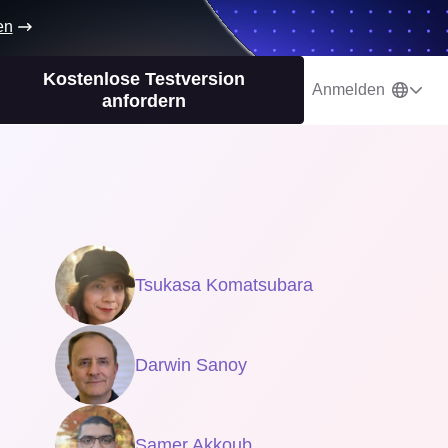
en
Kostenlose Testversion
Anmelden
anfordern
Tsukasa Komatsubara
Darwin Sanoy
Samer Akkoub