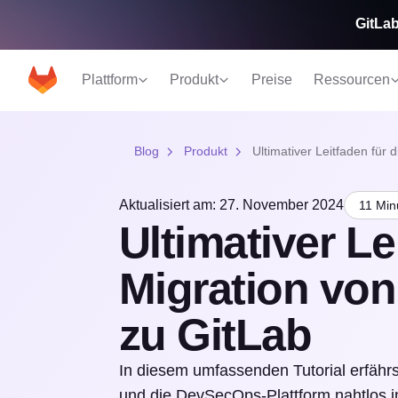
GitLab
Plattform
Produkt
Preise
Ressourcen
Blog
Produkt
Ultimativer Leitfaden fü
Aktualisiert am: 27. November 2024
11 Min
Ultimativer Le
Migration v
zu GitLab
In diesem umfassenden Tutorial erfähr
und die DevSecOps-Plattform nahtlos in