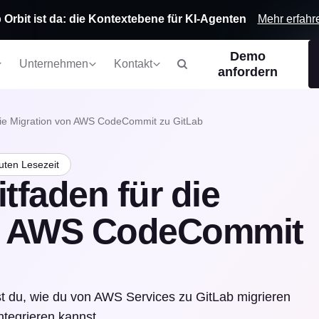
Mehr erfahr
 Orbit ist da: die Kontextebene für KI-Agenten
Demo
Unternehmen
Kontakt
anfordern
r die Migration von AWS CodeCommit zu GitLab
uten Lesezeit
itfaden für die
on AWS CodeCommit
st du, wie du von AWS Services zu GitLab migrieren
tegrieren kannst.