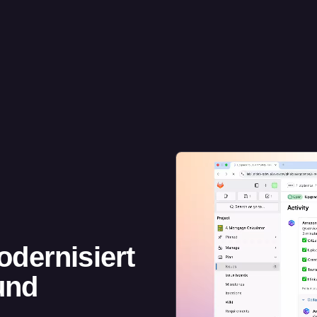
dernisiert
und