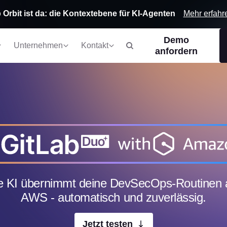
Mehr erfahr
 Orbit ist da: die Kontextebene für KI-Agenten
Demo
Unternehmen
Kontakt
anfordern
e KI übernimmt deine DevSecOps-Routinen 
AWS - automatisch und zuverlässig.
Jetzt testen