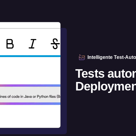
Intelligente Test-Aut
Tests autom
Deploymen