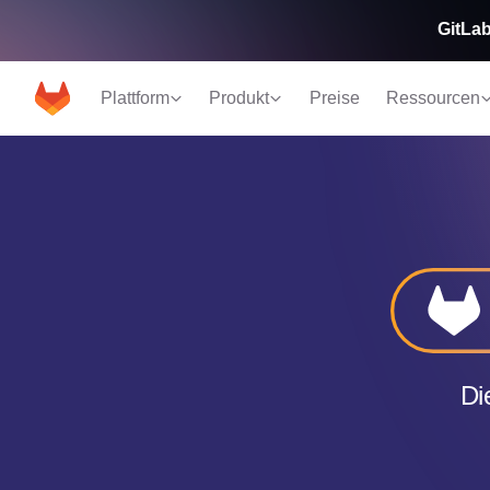
GitLab
Plattform
Produkt
Preise
Ressourcen
Di