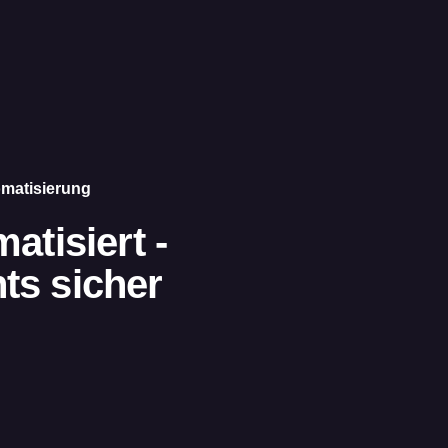
omatisierung
atisiert -
ts sicher