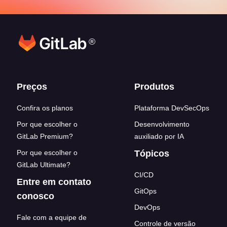
®
Footer links
Preços
Produtos
Confira os planos
Plataforma DevSecOps
Por que escolher o
Desenvolvimento
GitLab Premium?
auxiliado por IA
Por que escolher o
Tópicos
GitLab Ultimate?
CI/CD
Entre em contato
GitOps
conosco
DevOps
Fale com a equipe de
Controle de versão