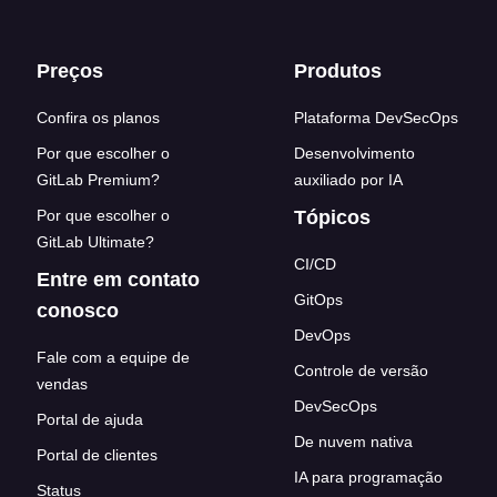
Footer links
Preços
Produtos
Confira os planos
Plataforma DevSecOps
Por que escolher o
Desenvolvimento
GitLab Premium?
auxiliado por IA
Por que escolher o
Tópicos
GitLab Ultimate?
CI/CD
Entre em contato
GitOps
conosco
DevOps
Fale com a equipe de
Controle de versão
vendas
DevSecOps
Portal de ajuda
De nuvem nativa
Portal de clientes
IA para programação
Status