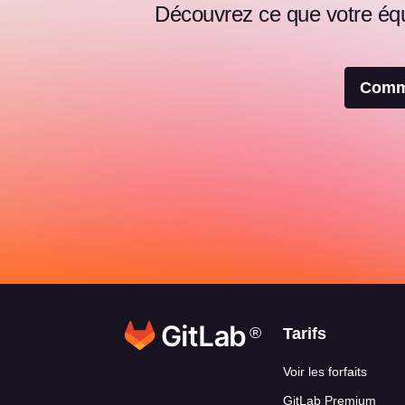
Découvrez ce que votre équi
Comme
®
Liens en ba
Tarifs
Voir les forfaits
GitLab Premium