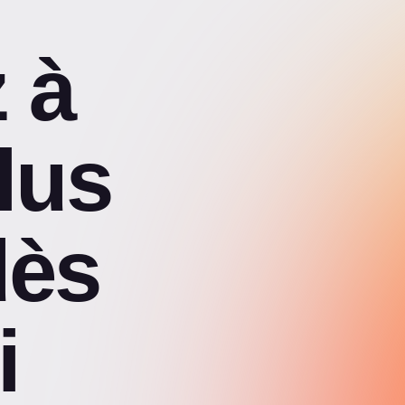
 à
lus
dès
i