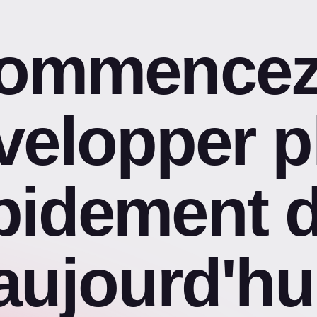
ommencez
velopper p
pidement 
aujourd'hu