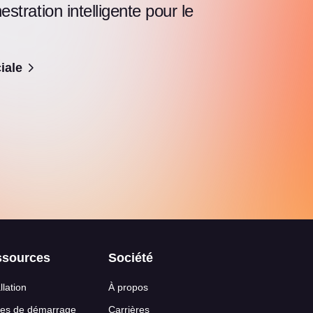
tration intelligente pour le
iale
ssources
Société
llation
À propos
es de démarrage
Carrières