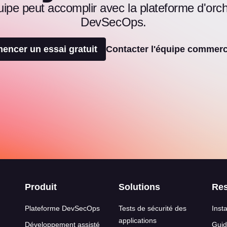
pe peut accomplir avec la plateforme d'orches
DevSecOps.
ncer un essai gratuit
Contacter l'équipe commerc
s de page
Produit
Solutions
Re
Plateforme DevSecOps
Tests de sécurité des
Insta
applications
Développement assisté
Guid