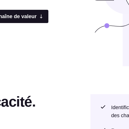
chaîne de valeur
cacité.
Identif
des cha