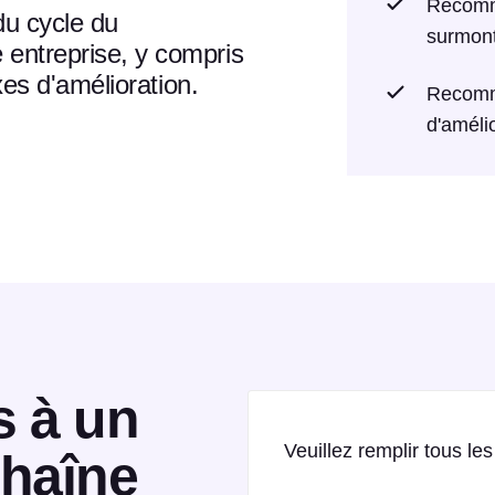
Recomma
du cycle du
surmonte
 entreprise, y compris
axes d'amélioration.
Recomma
d'améli
s à un
Veuillez remplir tous l
chaîne