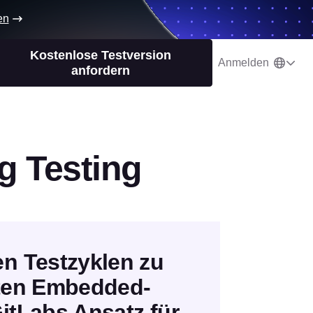
en
Kostenlose Testversion
Anmelden
anfordern
g Testing
n Testzyklen zu
rten Embedded-
itLabs Ansatz für