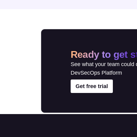
Ready to get s
See what your team could d
DevSecOps Platform
Get free trial