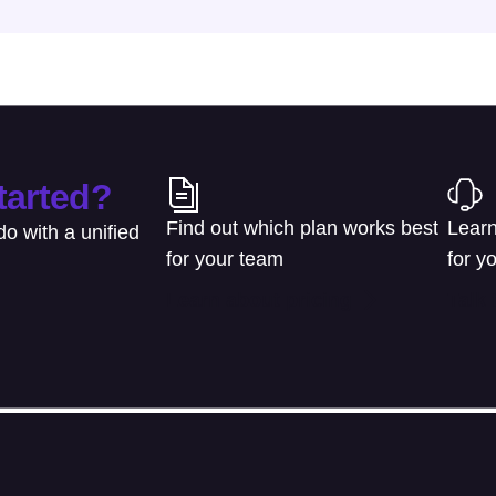
tarted?
Find out which plan works best
Learn
o with a unified
for your team
for y
Learn about pricing
Talk 