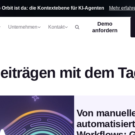
Mehr erfahr
 Orbit ist da: die Kontextebene für KI-Agenten
Demo
Unternehmen
Kontakt
anfordern
iträgen mit dem Ta
Von manuelle
automatisie
Workflows: G