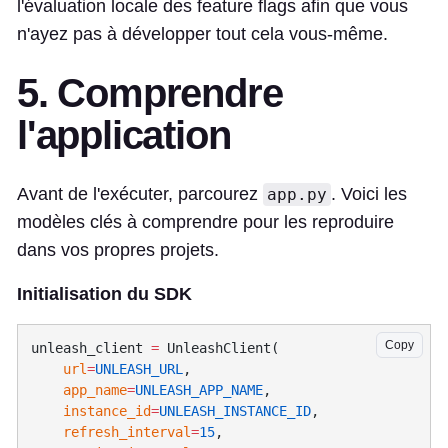
l'évaluation locale des feature flags afin que vous
n'ayez pas à développer tout cela vous-même.
5. Comprendre
l'application
Avant de l'exécuter, parcourez
. Voici les
app.py
modèles clés à comprendre pour les reproduire
dans vos propres projets.
Initialisation du SDK
Copy
unleash_client 
=
    url
=
UNLEASH_URL
    app_name
=
UNLEASH_APP_NAME
    instance_id
=
UNLEASH_INSTANCE_ID
    refresh_interval
=
15