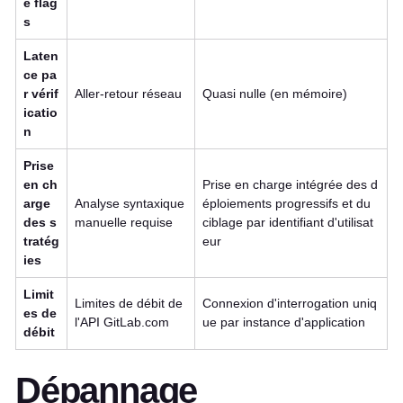
e flag
s
Laten
ce pa
r vérif
Aller-retour réseau
Quasi nulle (en mémoire)
icatio
n
Prise
en ch
Prise en charge intégrée des d
arge
Analyse syntaxique
éploiements progressifs et du
des s
manuelle requise
ciblage par identifiant d'utilisat
tratég
eur
ies
Limit
Limites de débit de
Connexion d'interrogation uniq
es de
l'API GitLab.com
ue par instance d'application
débit
Dépannage