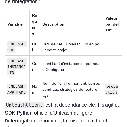
de l'intégration :
Re
Valeur
qu
Variable
Description
par déf
is
aut
e
Ou
URL de l'API Unleash GitLab po
UNLEASH_
—
i
ur votre projet
URL
UNLEASH_
Ou
Identifiant d'instance du pannea
—
INSTANCE
i
u Configurer
_ID
Nom de l'environnement, corres
No
UNLEASH_
produ
pond aux stratégies de feature fl
n
APP_NAME
ction
ags
est la dépendance clé. Il s'agit du
UnleashClient
SDK Python officiel d'Unleash qui gère
l'interrogation périodique, la mise en cache et