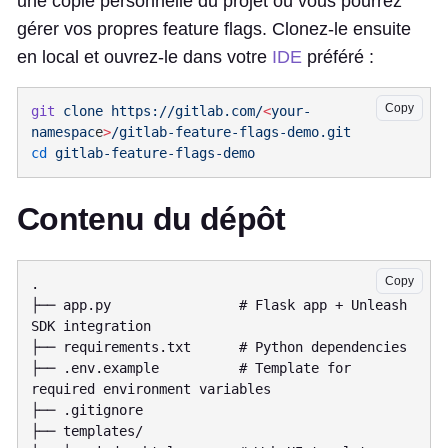
une copie personnelle du projet où vous pourrez
gérer vos propres feature flags. Clonez-le ensuite
en local et ouvrez-le dans votre
IDE
préféré :
Copy
git
 clone
 https://gitlab.com/
<
your-
namespac
e
>
cd
Contenu du dépôt
Copy
.

├── app.py                # Flask app + Unleash 
SDK integration

├── requirements.txt      # Python dependencies

├── .env.example          # Template for 
required environment variables

├── .gitignore

├── templates/
