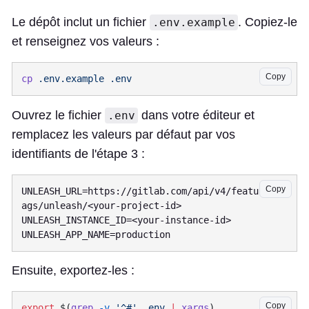
Le dépôt inclut un fichier
. Copiez-le
.env.example
et renseignez vos valeurs :
Copy
cp
 .env.example
Ouvrez le fichier
dans votre éditeur et
.env
remplacez les valeurs par défaut par vos
identifiants de l'étape 3 :
Copy
UNLEASH_URL=https://gitlab.com/api/v4/feature_fl
ags/unleash/<your-project-id>

UNLEASH_INSTANCE_ID=<your-instance-id>

Ensuite, exportez-les :
Copy
export
 $(
grep
 -v
 '^#'
 .env
 |
 xargs